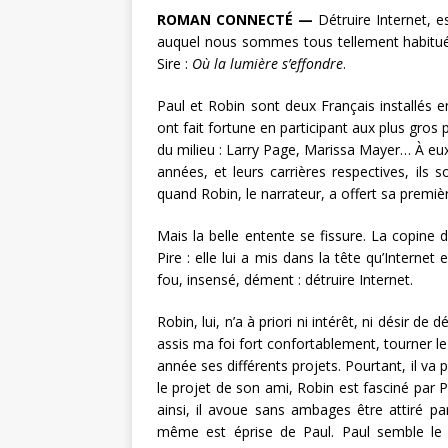
ROMAN CONNECTÉ —
Détruire Internet, es
auquel nous sommes tous tellement habitué
Sire :
Où la lumière s’effondre
.
Paul et Robin sont deux Français installés en
ont fait fortune en participant aux plus gros pr
du milieu : Larry Page, Marissa Mayer… À eux 
années, et leurs carrières respectives, ils s
quand Robin, le narrateur, a offert sa premièr
Mais la belle entente se fissure. La copine d
Pire : elle lui a mis dans la tête qu’Interne
fou, insensé, dément : détruire Internet.
Robin, lui, n’a à priori ni intérêt, ni désir de d
assis ma foi fort confortablement, tourner le
année ses différents projets. Pourtant, il va p
le projet de son ami, Robin est fasciné par Pau
ainsi, il avoue sans ambages être attiré pa
même est éprise de Paul. Paul semble le 