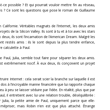
t-ce possible ? Et qui pourrait vouloir mettre fin au réseau,
s ? Ce sont les questions que pose le roman de Guillaume
 Californie. Véritables magnats de l’Internet, les deux amis
ojets de la Silicon Valley. Ils sont à tu et à toi avec les stars
deux, ils sont l’incarnation de l’American Dream. Malgré les
ont restés amis : ils le sont depuis la plus tendre enfance,
e calculette à Paul.
e Paul, Julia, semble tout faire pour séparer les deux amis.
t est extrêmement nocif. À eux deux, ils conçoivent un projet
étruire Internet : cela serait scier la branche sur laquelle il est
 dos à l’incroyable manne financière que lui rapporte chaque
eu à peu se laisser séduire par l’idée. En réalité, plus que par
l, il entretient avec lui une relation trouble, déséquilibrée :
r Julia, la petite amie de Paul, uniquement parce que elle-
mépriser, mais Robin n’en est que plus attaché. Étrange