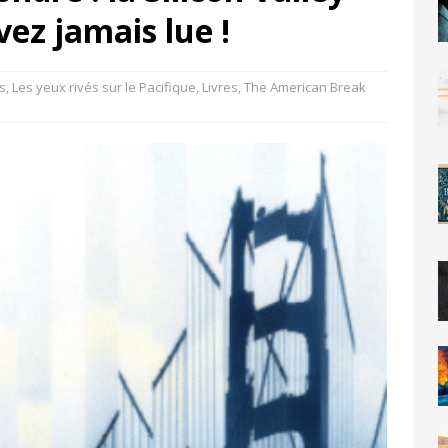
ez jamais lue !
es
,
Les yeux rivés sur le Pacifique
,
Livres
,
The American Break