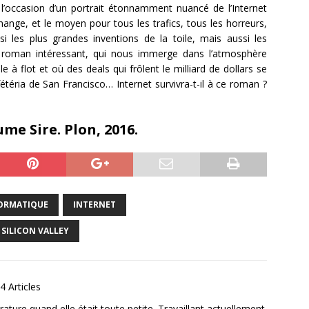
l’occasion d’un portrait étonnamment nuancé de l’Internet
hange, et le moyen pour tous les trafics, tous les horreurs,
si les plus grandes inventions de la toile, mais aussi les
n roman intéressant, qui nous immerge dans l’atmosphère
le à flot et où des deals qui frôlent le milliard de dollars se
étéria de San Francisco… Internet survivra-t-il à ce roman ?
ume Sire. Plon, 2016.
ORMATIQUE
INTERNET
SILICON VALLEY
4 Articles
ature quand elle était toute petite. Travaillant actuellement