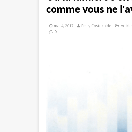
comme vous ne l’av
mai 4, 2017
Emily Costecalde
Articl
0