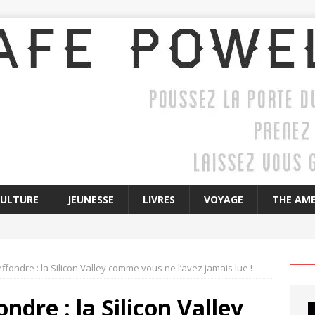
CULTURE
JEUNESSE
LIVRES
VOYAGE
THE AME
effondre : la Silicon Valley comme vous ne l’avez jamais lue !
ndre : la Silicon Valley