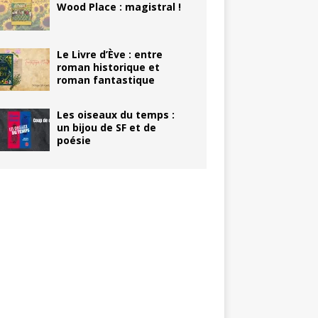
Wood Place : magistral !
Le Livre d’Ève : entre
roman historique et
roman fantastique
Les oiseaux du temps :
un bijou de SF et de
poésie