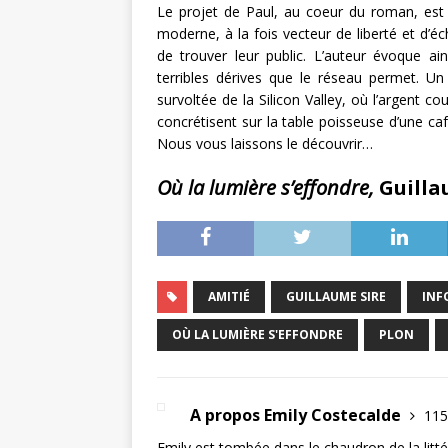
Le projet de Paul, au coeur du roman, est 
moderne, à la fois vecteur de liberté et d’éc
de trouver leur public. L’auteur évoque ain
terribles dérives que le réseau permet. U
survoltée de la Silicon Valley, où l’argent cou
concrétisent sur la table poisseuse d’une caf
Nous vous laissons le découvrir…
Où la lumière s’effondre,
Guilla
AMITIÉ
GUILLAUME SIRE
INF
OÙ LA LUMIÈRE S'EFFONDRE
PLON
A propos Emily Costecalde
115
Emily est tombée dans le chaudron de la littér