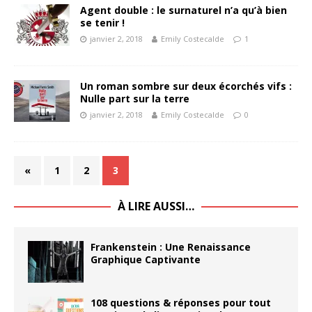
Agent double : le surnaturel n’a qu’à bien
se tenir !
janvier 2, 2018
Emily Costecalde
1
Un roman sombre sur deux écorchés vifs :
Nulle part sur la terre
janvier 2, 2018
Emily Costecalde
0
«
1
2
3
À LIRE AUSSI…
Frankenstein : Une Renaissance
Graphique Captivante
108 questions & réponses pour tout