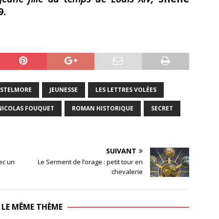
9.
ASTELMORE
JEUNESSE
LES LETTRES VOLÉES
NICOLAS FOUQUET
ROMAN HISTORIQUE
SECRET
SUIVANT
ec un
Le Serment de l’orage : petit tour en
chevalerie
 LE MÊME THÈME