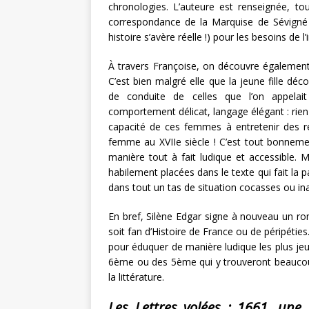
chronologies. L’auteure est renseignée, tout 
correspondance de la Marquise de Sévigné a
histoire s’avère réelle !) pour les besoins de l’
À travers Françoise, on découvre également 
C’est bien malgré elle que la jeune fille déc
de conduite de celles que l’on appelait 
comportement délicat, langage élégant : rien 
capacité de ces femmes à entretenir des rel
femme au XVIIe siècle ! C’est tout bonneme
manière tout à fait ludique et accessible.
habilement placées dans le texte qui fait la pa
dans tout un tas de situation cocasses ou ina
En bref, Silène Edgar signe à nouveau un rom
soit fan d’Histoire de France ou de péripétie
pour éduquer de manière ludique les plus je
6ème ou des 5ème qui y trouveront beaucoup
la littérature.
Les Lettres volées : 1661, une 