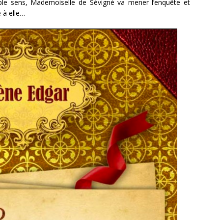
le sens, Mademoiselle de Sévigné va mener l’enquête et
 à elle…