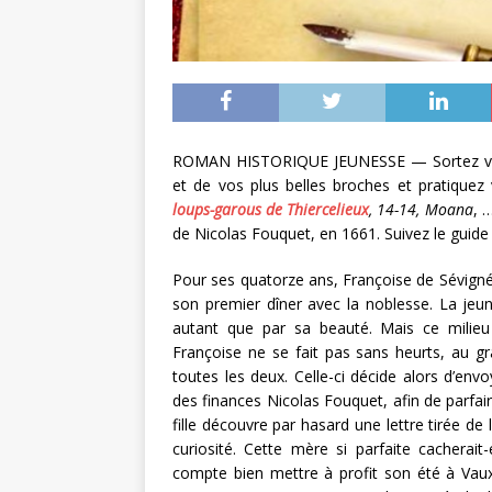
ROMAN HISTORIQUE JEUNESSE — Sortez vos 
et de vos plus belles broches et pratiquez 
loups-garous de Thiercelieux
, 14-14, Moana
, 
de Nicolas Fouquet, en 1661. Suivez le guide 
Pour ses quatorze ans, Françoise de Sévigné, 
son premier dîner avec la noblesse. La jeune 
autant que par sa beauté. Mais ce milieu
Françoise ne se fait pas sans heurts, au gr
toutes les deux. Celle-ci décide alors d’env
des finances Nicolas Fouquet, afin de parfai
fille découvre par hasard une lettre tirée d
curiosité. Cette mère si parfaite cacherait-
compte bien mettre à profit son été à Vaux-