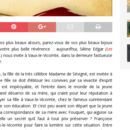
plus beaux atours, parez-vous de vos plus beaux bijoux
votre plus belle révérence : aujourd’hui, Silène Edgar
(
Les
…) nous invite à Vaux-le-Vicomte, dans la demeure fastueuse
!
la fille de la très célèbre Madame de Sévigné, est invitée à
fille se doit d’éblouir les convives par sa vivacité d’esprit
 est impitoyable, et l’entrée dans le monde de la jeune
and désarroi de sa mère, qui craint pour leur réputation à
oyer sa fille à Vaux-le-Vicomte, chez le fameux surintendant
re son éducation. Et c’est peu avant son départ que la jeune
e la correspondance de sa mère avec Fouquet, qui aiguise sa
elle un secret qu’il faut à tout prix préserver ? Françoise
le-Vicomte pour faire la lumière sur cette situation. Entre