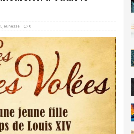
s
,
Jeunesse
0