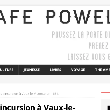
CULTURE
JEUNESSE
LIVRES
VOYAGE
THE AME
es : incursion à Vaux-le-Vicomte en 1661.
 incursion à Vaux-le-