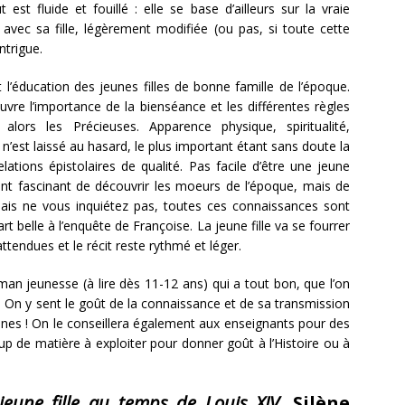
est fluide et fouillé : elle se base d’ailleurs sur la vraie
vec sa fille, légèrement modifiée (ou pas, si toute cette
intrigue.
l’éducation des jeunes filles de bonne famille de l’époque.
ouvre l’importance de la bienséance et les différentes règles
alors les Précieuses. Apparence physique, spiritualité,
n’est laissé au hasard, le plus important étant sans doute la
ations épistolaires de qualité. Pas facile d’être une jeune
nt fascinant de découvrir les moeurs de l’époque, mais de
 Mais ne vous inquiétez pas, toutes ces connaissances sont
rt belle à l’enquête de Françoise. La jeune fille va se fourrer
ttendues et le récit reste rythmé et léger.
an jeunesse (à lire dès 11-12 ans) qui a tout bon, que l’on
s. On y sent le goût de la connaissance et de sa transmission
unes ! On le conseillera également aux enseignants pour des
 de matière à exploiter pour donner goût à l’Histoire ou à
jeune fille au temps de Louis XIV,
Silène