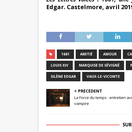
Edgar. Castelmore, avril 201
1661
AMITIÉ
AMOUR
C
LOUIS XIV
MARQUISE DE SÉVIGNÉ
SILÈNE EDGAR
VAUX-LE-VICOMTE
PRÉCÉDENT
La Force du temps : entretien av
vampire
SUR