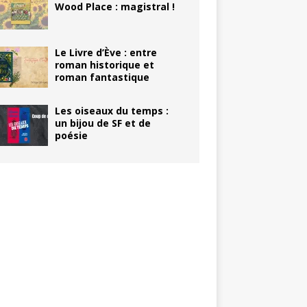
Wood Place : magistral !
Le Livre d’Ève : entre
roman historique et
roman fantastique
Les oiseaux du temps :
un bijou de SF et de
poésie