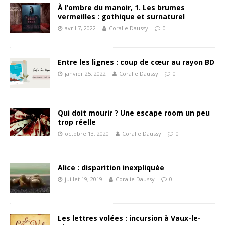
À l’ombre du manoir, 1. Les brumes
vermeilles : gothique et surnaturel
avril 7, 2022
Coralie Daussy
0
Entre les lignes : coup de cœur au rayon BD
janvier 25, 2022
Coralie Daussy
0
Qui doit mourir ? Une escape room un peu
trop réelle
octobre 13, 2020
Coralie Daussy
0
Alice : disparition inexpliquée
juillet 19, 2019
Coralie Daussy
0
Les lettres volées : incursion à Vaux-le-