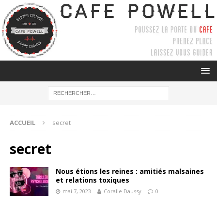
ACCUEIL
secret
secret
Nous étions les reines : amitiés malsaines
et relations toxiques
mai 7, 2023
Coralie Daussy
0