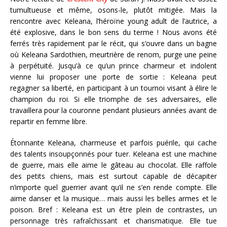
tumultueuse et même, osons-le, plutôt mitigée. Mais la
rencontre avec Keleana, l’héroïne young adult de l’autrice, a
été explosive, dans le bon sens du terme ! Nous avons été
ferrés très rapidement par le récit, qui s’ouvre dans un bagne
où Keleana Sardothien, meurtrière de renom, purge une peine
à perpétuité. Jusqu’à ce qu’un prince charmeur et indolent
vienne lui proposer une porte de sortie : Keleana peut
regagner sa liberté, en participant à un tournoi visant à élire le
champion du roi. Si elle triomphe de ses adversaires, elle
travaillera pour la couronne pendant plusieurs années avant de
repartir en femme libre.
Étonnante Keleana, charmeuse et parfois puérile, qui cache
des talents insoupçonnés pour tuer. Keleana est une machine
de guerre, mais elle aime le gâteau au chocolat. Elle raffole
des petits chiens, mais est surtout capable de décapiter
n’importe quel guerrier avant qu’il ne s’en rende compte. Elle
aime danser et la musique… mais aussi les belles armes et le
poison. Bref : Keleana est un être plein de contrastes, un
personnage très rafraîchissant et charismatique. Elle tue