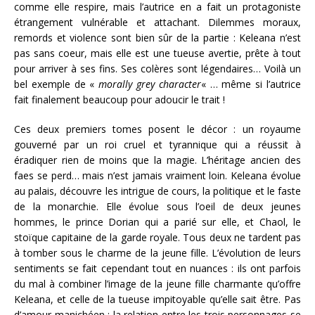
comme elle respire, mais l’autrice en a fait un protagoniste
étrangement vulnérable et attachant. Dilemmes moraux,
remords et violence sont bien sûr de la partie : Keleana n’est
pas sans coeur, mais elle est une tueuse avertie, prête à tout
pour arriver à ses fins. Ses colères sont légendaires… Voilà un
bel exemple de «
morally grey character
« … même si l’autrice
fait finalement beaucoup pour adoucir le trait !
Ces deux premiers tomes posent le décor : un royaume
gouverné par un roi cruel et tyrannique qui a réussit à
éradiquer rien de moins que la magie. L’héritage ancien des
faes se perd… mais n’est jamais vraiment loin. Keleana évolue
au palais, découvre les intrigue de cours, la politique et le faste
de la monarchie. Elle évolue sous l’oeil de deux jeunes
hommes, le prince Dorian qui a parié sur elle, et Chaol, le
stoïque capitaine de la garde royale. Tous deux ne tardent pas
à tomber sous le charme de la jeune fille. L’évolution de leurs
sentiments se fait cependant tout en nuances : ils ont parfois
du mal à combiner l’image de la jeune fille charmante qu’offre
Keleana, et celle de la tueuse impitoyable qu’elle sait être. Pas
d’amour manichéen : la relation entre les trois personnages se