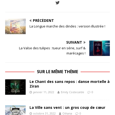
PRÉCÉDENT
La Longue marche des dindes : version illustrée !
SUIVANT
La Valse des tulipes : tueur en série, surf &
marécages !
SUR LE MÊME THÈME
Le Chant des sans repos : danse mortelle à
Ziran
janvier 11, 2022
Emily Costecalde
0
La Ville sans vent : un gros coup de cœur
octobre 31, 2022
Oihana
0