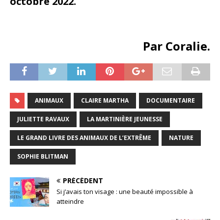
octobre 2022.
Par Coralie.
ANIMAUX
CLAIRE MARTHA
DOCUMENTAIRE
JULIETTE RAVAUX
LA MARTINIÈRE JEUNESSE
LE GRAND LIVRE DES ANIMAUX DE L’EXTRÊME
NATURE
SOPHIE BLITMAN
PRÉCÉDENT
Si j’avais ton visage : une beauté impossible à
atteindre