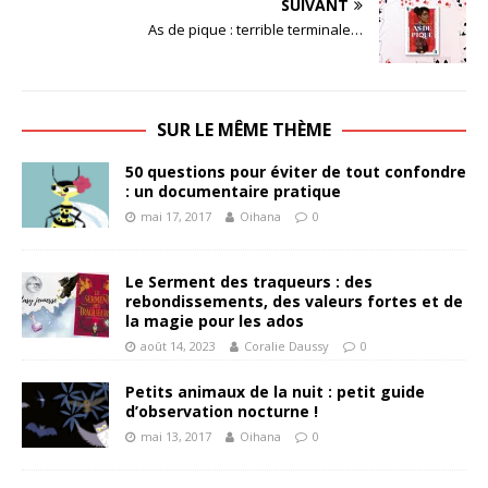
SUIVANT
As de pique : terrible terminale…
SUR LE MÊME THÈME
50 questions pour éviter de tout confondre
: un documentaire pratique
mai 17, 2017
Oihana
0
Le Serment des traqueurs : des
rebondissements, des valeurs fortes et de
la magie pour les ados
août 14, 2023
Coralie Daussy
0
Petits animaux de la nuit : petit guide
d’observation nocturne !
mai 13, 2017
Oihana
0