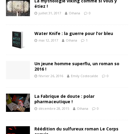
La mythologie viking comme si vous y
étiez !
juillet 31, 2017
Oihana
0
Water Knife : la guerre pour l’or bleu
mai 12, 2017
Oihana
1
Un jeune homme superflu, un roman so
2016 !
février 26, 2016
Emily Costecalde
0
La Fabrique de doute : polar
pharmaceutique !
décembre 28, 2015
Oihana
0
Réédition du sulfureux roman Le Corps