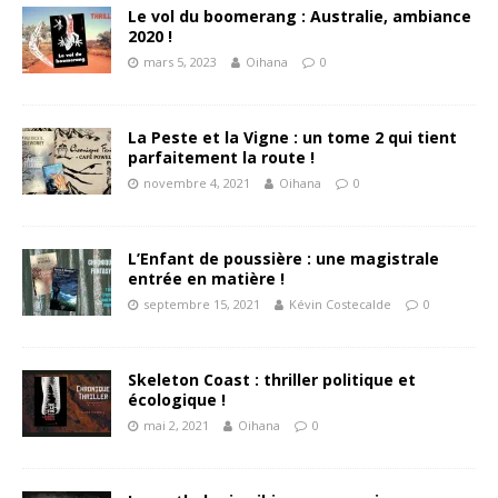
Le vol du boomerang : Australie, ambiance
2020 !
mars 5, 2023
Oihana
0
La Peste et la Vigne : un tome 2 qui tient
parfaitement la route !
novembre 4, 2021
Oihana
0
L’Enfant de poussière : une magistrale
entrée en matière !
septembre 15, 2021
Kévin Costecalde
0
Skeleton Coast : thriller politique et
écologique !
mai 2, 2021
Oihana
0