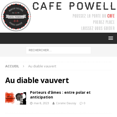
ACCUEIL
Au diable vauvert
Au diable vauvert
Porteurs d’âmes : entre polar et
anticipation
mai 8, 2023
Coralie Daussy
0