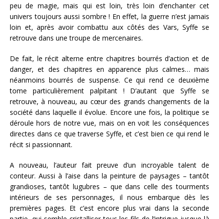
peu de magie, mais qui est loin, très loin d’enchanter cet
univers toujours aussi sombre ! En effet, la guerre n’est jamais
loin et, après avoir combattu aux côtés des Vars, Syffe se
retrouve dans une troupe de mercenaires.
De fait, le récit alterne entre chapitres bourrés d’action et de
danger, et des chapitres en apparence plus calmes… mais
néanmoins bourrés de suspense. Ce qui rend ce deuxième
tome particulièrement palpitant ! D’autant que Syffe se
retrouve, à nouveau, au cœur des grands changements de la
société dans laquelle il évolue. Encore une fois, la politique se
déroule hors de notre vue, mais on en voit les conséquences
directes dans ce que traverse Syffe, et c’est bien ce qui rend le
récit si passionnant.
A nouveau, l’auteur fait preuve d’un incroyable talent de
conteur. Aussi à l’aise dans la peinture de paysages – tantôt
grandioses, tantôt lugubres – que dans celle des tourments
intérieurs de ses personnages, il nous embarque dès les
premières pages. Et c’est encore plus vrai dans la seconde
partie, qui semble cristalliser tous les fils de l’intrigue jusque-là