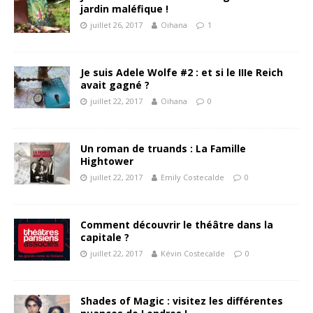
jardin maléfique !
juillet 26, 2017
Oihana
1
Je suis Adele Wolfe #2 : et si le IIIe Reich
avait gagné ?
juillet 22, 2017
Oihana
0
Un roman de truands : La Famille
Hightower
juillet 22, 2017
Emily Costecalde
0
Comment découvrir le théâtre dans la
capitale ?
juillet 22, 2017
Kévin Costecalde
0
Shades of Magic : visitez les différentes