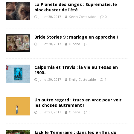
La Planète des singes : Suprématie, le
blockbuster de l’été
juillet 30, 2017
Kévin Costecalde
0
Bride Stories 9 : mariage en approche !
juillet 30, 2017
Oihana
0
Calpurnia et Travis : la vie au Texas en
1900…
juillet 29, 2017
Emily Costecalde
1
Un autre regard : trucs en vrac pour voir
les choses autrement !
juillet 27, 2017
Oihana
0
Jack le Téméraire : dans les griffes du