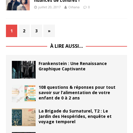
nuances de Londres !
juillet 20, 2017
Oihana
0
1
2
3
»
À LIRE AUSSI…
Frankenstein : Une Renaissance
Graphique Captivante
108 questions & réponses pour tout
savoir sur l’alimentation de votre
enfant de 0 à 2 ans
La Brigade du Surnaturel, T2 : Le
Jardin des Hespérides, enquête et
voyage temporel