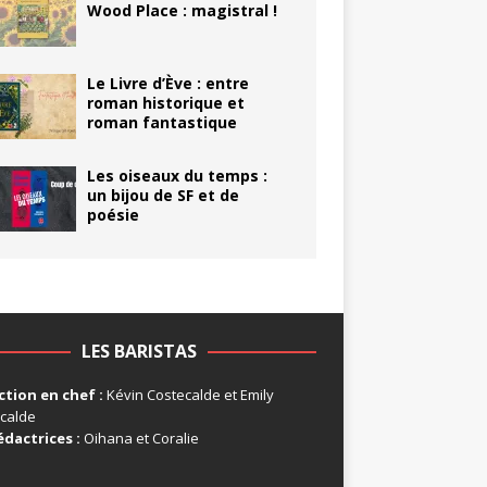
Wood Place : magistral !
Le Livre d’Ève : entre
roman historique et
roman fantastique
Les oiseaux du temps :
un bijou de SF et de
poésie
LES BARISTAS
tion en chef :
Kévin Costecalde et Emily
calde
édactrices :
Oihana et Coralie