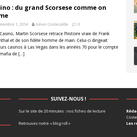
ino : du grand Scorsese comme on
ime
tembre 1, 2014
Kévin Costecalde
0
Casino, Martin Scorsese retrace l’histoire vraie de Frank
thal et de son fidèle homme de main. Celui-ci dirigeait
eurs casinos à Las Vegas dans les années 70 pour le compte
 mafia de
[…]
SUIVEZ-NOUS !
Sur le site de 20 minutes :
nos fiches de lecture
Rédac
Coste
Retrouvez notre
« blog roll »
Les r