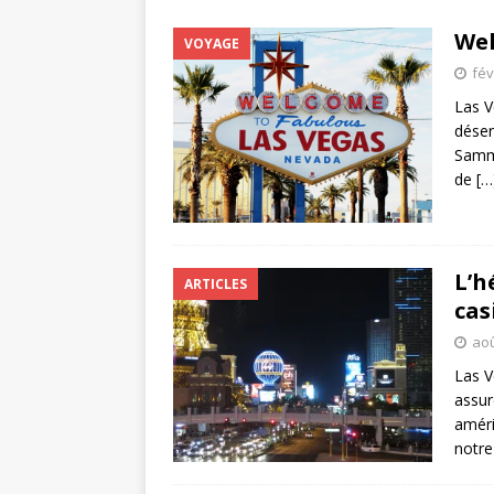
Wel
VOYAGE
fév
Las V
déser
Sammy
de
[…
L’h
ARTICLES
cas
aoû
Las V
assur
améri
notre