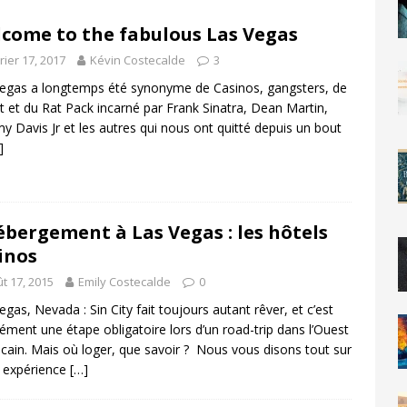
come to the fabulous Las Vegas
rier 17, 2017
Kévin Costecalde
3
egas a longtemps été synonyme de Casinos, gangsters, de
t et du Rat Pack incarné par Frank Sinatra, Dean Martin,
 Davis Jr et les autres qui nous ont quitté depuis un bout
]
ébergement à Las Vegas : les hôtels
inos
t 17, 2015
Emily Costecalde
0
egas, Nevada : Sin City fait toujours autant rêver, et c’est
ément une étape obligatoire lors d’un road-trip dans l’Ouest
cain. Mais où loger, que savoir ? Nous vous disons tout sur
 expérience
[…]