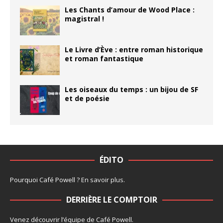
Les Chants d’amour de Wood Place :
magistral !
Le Livre d’Ève : entre roman historique
et roman fantastique
Les oiseaux du temps : un bijou de SF
et de poésie
ÉDITO
Pourquoi Café Powell ?
En savoir plus
.
DERRIÈRE LE COMPTOIR
Venez découvrir l’
équipe
de Café Powell.