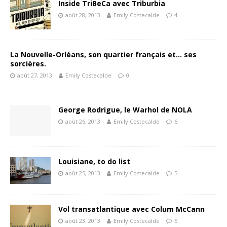
Inside TriBeCa avec Triburbia
août 28, 2013
Emily Costecalde
4
La Nouvelle-Orléans, son quartier français et… ses
sorcières.
août 27, 2013
Emily Costecalde
0
George Rodrigue, le Warhol de NOLA
août 26, 2013
Emily Costecalde
6
Louisiane, to do list
août 25, 2013
Emily Costecalde
5
Vol transatlantique avec Colum McCann
août 23, 2013
Emily Costecalde
5