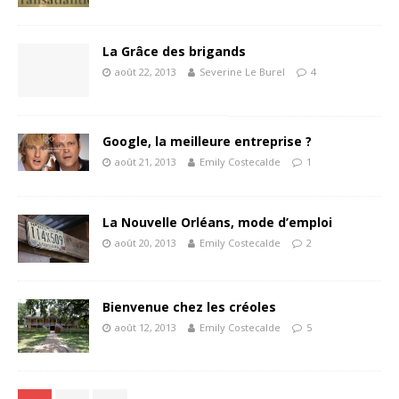
La Grâce des brigands
août 22, 2013
Severine Le Burel
4
Google, la meilleure entreprise ?
août 21, 2013
Emily Costecalde
1
La Nouvelle Orléans, mode d’emploi
août 20, 2013
Emily Costecalde
2
Bienvenue chez les créoles
août 12, 2013
Emily Costecalde
5