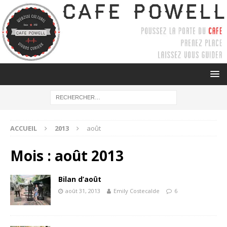
ACCUEIL
2013
août
Mois :
août 2013
Bilan d’août
août 31, 2013
Emily Costecalde
6