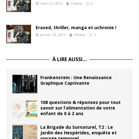
mars 21, 2015
Oihana
0
Erased, thriller, manga et uchronie !
janvier 29, 2015
Oihana
1
À LIRE AUSSI…
Frankenstein : Une Renaissance
Graphique Captivante
108 questions & réponses pour tout
savoir sur l’alimentation de votre
enfant de 0 à 2 ans
La Brigade du Surnaturel, T2 : Le
Jardin des Hespérides, enquête et
voyage temporel