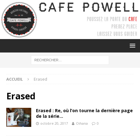
ACCUEIL
Erased
Erased
Erased : Re, où l’on tourne la dernière page
de la série…
octobre 20, 2017
Oihana
0