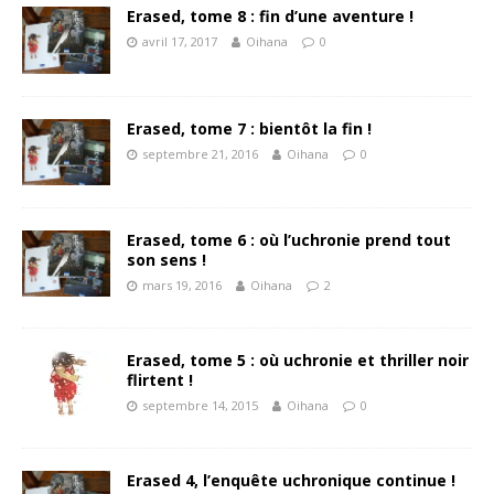
Erased, tome 8 : fin d’une aventure !
avril 17, 2017
Oihana
0
Erased, tome 7 : bientôt la fin !
septembre 21, 2016
Oihana
0
Erased, tome 6 : où l’uchronie prend tout
son sens !
mars 19, 2016
Oihana
2
Erased, tome 5 : où uchronie et thriller noir
flirtent !
septembre 14, 2015
Oihana
0
Erased 4, l’enquête uchronique continue !