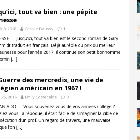
qu’ici, tout va bien : une pépite
nesse
t 8, 2018
Coralie Daussy
1
SSE — Jusqu’ici, tout va bien est le second roman de Gary
hmidt traduit en français. Déjà auréolé du prix du meilleur
 Jeunesse pour l’année 2017, il continue son petit bonhomme
hemin
[…]
Guerre des mercredis, une vie de
légien américain en 1967 !
 25, 2016
Emily Costecalde
0
N ADO — Vous souvenez-vous de vos années collège ?
ez-vous : à l’époque, il était facile de s’imaginer la cible de
rsécution d’un prof. Un regard de travers, une mauvaise
que l’on
[…]