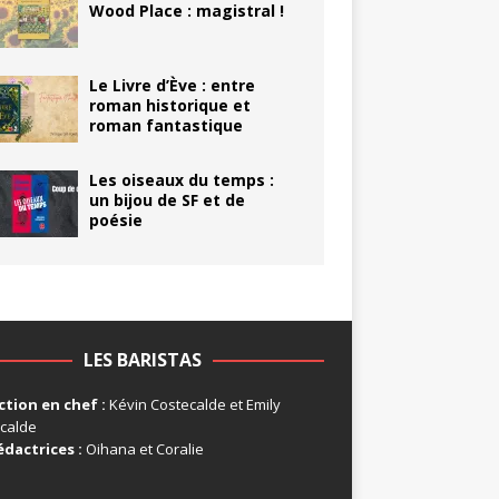
Wood Place : magistral !
Le Livre d’Ève : entre
roman historique et
roman fantastique
Les oiseaux du temps :
un bijou de SF et de
poésie
LES BARISTAS
tion en chef :
Kévin Costecalde et Emily
calde
édactrices :
Oihana et Coralie