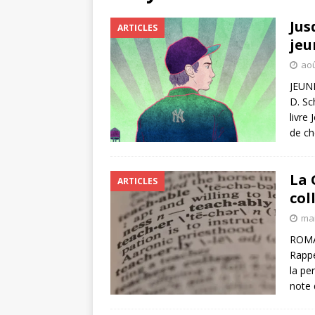
Jus
ARTICLES
jeu
aoû
JEUNE
D. Sc
livre
de c
La 
ARTICLES
col
mai
ROMA
Rappel
la pe
note 