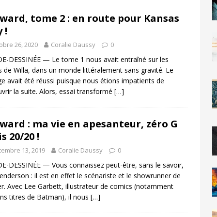
ward, tome 2 : en route pour Kansas
 !
obre 26, 2020
Coralie Daussy
0
-DESSINÉE — Le tome 1 nous avait entraîné sur les
s de Willa, dans un monde littéralement sans gravité. Le
e avait été réussi puisque nous étions impatients de
vrir la suite. Alors, essai transformé
[…]
ward : ma vie en apesanteur, zéro G
s 20/20 !
embre 13, 2019
Coralie Daussy
0
-DESSINÉE — Vous connaissez peut-être, sans le savoir,
enderson : il est en effet le scénariste et le showrunner de
er. Avec Lee Garbett, illustrateur de comics (notamment
ins titres de Batman), il nous
[…]