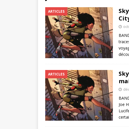
Sky
ARTICLES
City
oct
BANDE
trace
voyag
décou
Sky
ARTICLES
mai
déc
BANDE
Joe H
Lucif
certa