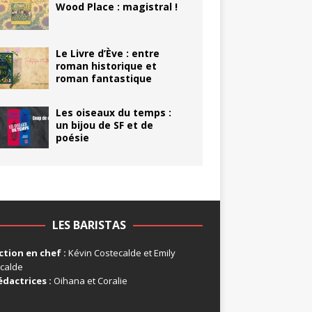
Wood Place : magistral !
Le Livre d’Ève : entre
roman historique et
roman fantastique
Les oiseaux du temps :
un bijou de SF et de
poésie
LES BARISTAS
tion en chef :
Kévin Costecalde et Emily
calde
édactrices :
Oihana et Coralie