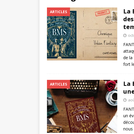
La 
ARTICLES
des
te
oct
FANT
attaq
de la
fort 
La 
ARTICLES
une
aoû
FANT
un év
décou
nous