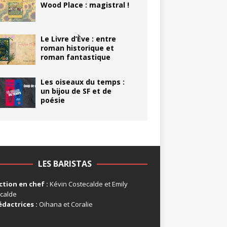
Wood Place : magistral !
Le Livre d’Ève : entre
roman historique et
roman fantastique
Les oiseaux du temps :
un bijou de SF et de
poésie
LES BARISTAS
tion en chef :
Kévin Costecalde et Emily
calde
édactrices :
Oihana et Coralie