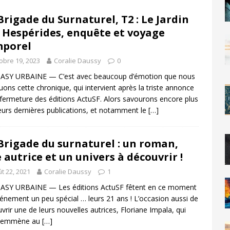
Brigade du Surnaturel, T2 : Le Jardin
 Hespérides, enquête et voyage
mporel
obre 19, 2023
Coralie Daussy
0
ASY URBAINE — C’est avec beaucoup d’émotion que nous
uons cette chronique, qui intervient après la triste annonce
 fermeture des éditions ActuSF. Alors savourons encore plus
leurs dernières publications, et notamment le
[…]
Brigade du surnaturel : un roman,
 autrice et un univers à découvrir !
t 22, 2021
Coralie Daussy
1
ASY URBAINE — Les éditions ActuSF fêtent en ce moment
énement un peu spécial … leurs 21 ans ! L’occasion aussi de
vrir une de leurs nouvelles autrices, Floriane Impala, qui
 emmène au
[…]