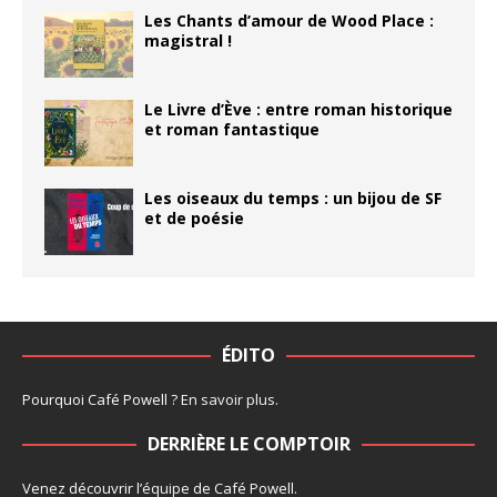
Les Chants d’amour de Wood Place :
magistral !
Le Livre d’Ève : entre roman historique
et roman fantastique
Les oiseaux du temps : un bijou de SF
et de poésie
ÉDITO
Pourquoi Café Powell ?
En savoir plus
.
DERRIÈRE LE COMPTOIR
Venez découvrir l’
équipe
de Café Powell.