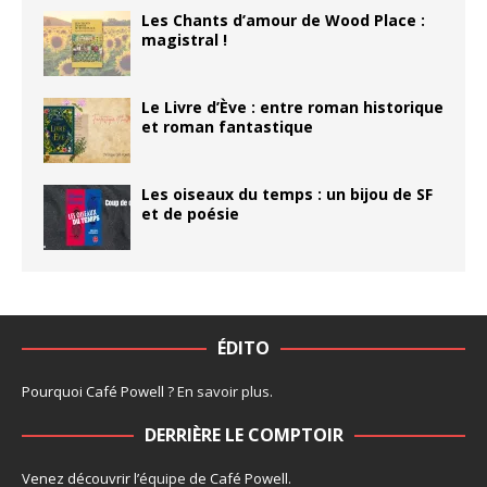
Les Chants d’amour de Wood Place :
magistral !
Le Livre d’Ève : entre roman historique
et roman fantastique
Les oiseaux du temps : un bijou de SF
et de poésie
ÉDITO
Pourquoi Café Powell ?
En savoir plus
.
DERRIÈRE LE COMPTOIR
Venez découvrir l’
équipe
de Café Powell.