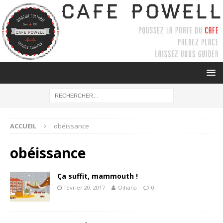
ACCUEIL
obéissance
obéissance
Ça suffit, mammouth !
février 20, 2017
Oihana
0