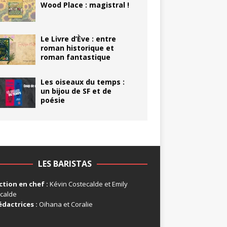
Wood Place : magistral !
Le Livre d’Ève : entre
roman historique et
roman fantastique
Les oiseaux du temps :
un bijou de SF et de
poésie
LES BARISTAS
tion en chef :
Kévin Costecalde et Emily
calde
édactrices :
Oihana et Coralie