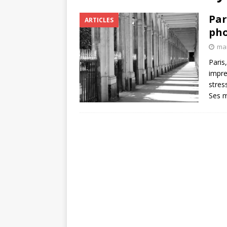
Par
ARTICLES
ph
mai
Paris,
impre
stres
Ses 