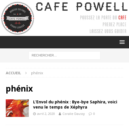
ACCUEIL
phénix
phénix
L’Envol du phénix : Bye-bye Saphira, voici
venu le temps de Xéphyra
avril 2, 2020
Coralie Daussy
0