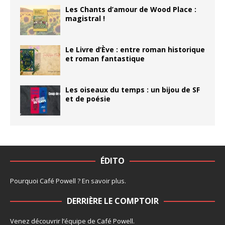
Les Chants d’amour de Wood Place :
magistral !
Le Livre d’Ève : entre roman historique
et roman fantastique
Les oiseaux du temps : un bijou de SF
et de poésie
ÉDITO
Pourquoi Café Powell ?
En savoir plus
.
DERRIÈRE LE COMPTOIR
Venez découvrir l’
équipe
de Café Powell.