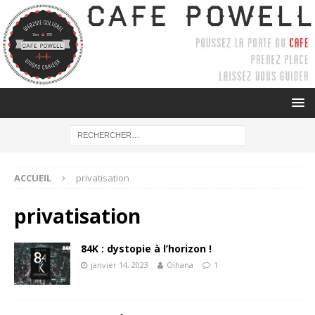
ACCUEIL
privatisation
privatisation
84K : dystopie à l’horizon !
janvier 14, 2023
Oihana
1