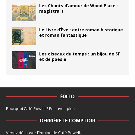
Les Chants d’amour de Wood Place :
magistral !
Le Livre d’Ève : entre roman historique
et roman fantastique
Les oiseaux du temps : un bijou de SF
et de poésie
ÉDITO
Pourquoi Café Powell ?
En savoir plus
.
DERRIÈRE LE COMPTOIR
Venez découvrir l’
équipe
de Café Powell.