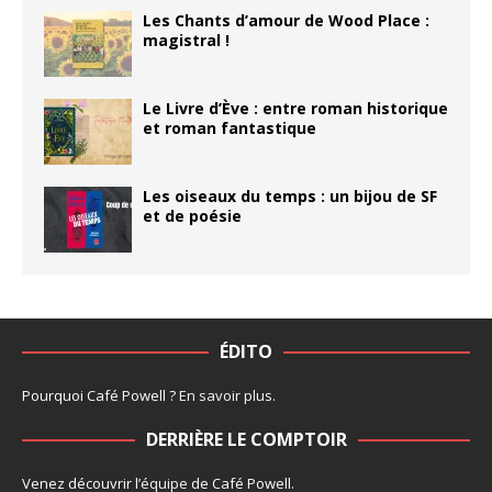
Les Chants d’amour de Wood Place :
magistral !
Le Livre d’Ève : entre roman historique
et roman fantastique
Les oiseaux du temps : un bijou de SF
et de poésie
ÉDITO
Pourquoi Café Powell ?
En savoir plus
.
DERRIÈRE LE COMPTOIR
Venez découvrir l’
équipe
de Café Powell.