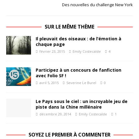
Des nouvelles du challenge New York
SUR LE MÊME THÈME
Il pleuvait des oiseaux : de l’émotion à
chaque page
février 23, 2015
Emily Costecalde
4
Participez à un concours de fanfiction
avec Folio SF !
avril 5, 2015
Severine Le Burel
0
Le Pays sous le ciel : un incroyable jeu de
piste dans la Chine millénaire
décembre 29, 2014
Emily Costecalde
1
SOYEZ LE PREMIER À COMMENTER