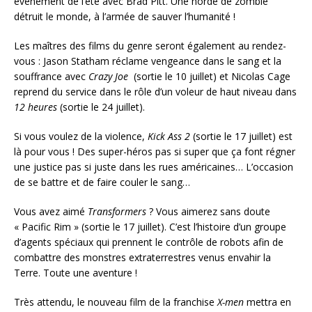
évènement de l’été avec Brad Pitt. Une horde de zombie
détruit le monde, à l’armée de sauver l’humanité !
Les maîtres des films du genre seront également au rendez-
vous : Jason Statham réclame vengeance dans le sang et la
souffrance avec
Crazy Joe
(sortie le 10 juillet) et Nicolas Cage
reprend du service dans le rôle d’un voleur de haut niveau dans
12 heures
(sortie le 24 juillet).
Si vous voulez de la violence,
Kick Ass 2
(sortie le 17 juillet) est
là pour vous ! Des super-héros pas si super que ça font régner
une justice pas si juste dans les rues américaines… L’occasion
de se battre et de faire couler le sang…
Vous avez aimé
Transformers
? Vous aimerez sans doute
« Pacific Rim » (sortie le 17 juillet). C’est l’histoire d’un groupe
d’agents spéciaux qui prennent le contrôle de robots afin de
combattre des monstres extraterrestres venus envahir la
Terre. Toute une aventure !
Très attendu, le nouveau film de la franchise
X-men
mettra en