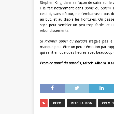
Stephen King, dans sa façon de saisir sur le 
il le fait notamment dans
Dôme
ou
Salem
.
celui-ci, sans détour, ne s’embarrasse pas
au but, et au diable les fioritures. On pass
style peut sembler un peu trop facile, et u
rebondissements.
Si
Premier appel au paradis
n’égale pas le
manque peut-être un peu d’émotion par rapp
qui se lit en quelques heures avec beaucoup d
Premier appel du paradis
, Mitch Albom. Ker
KERO
MITCH ALBOM
PREMIE