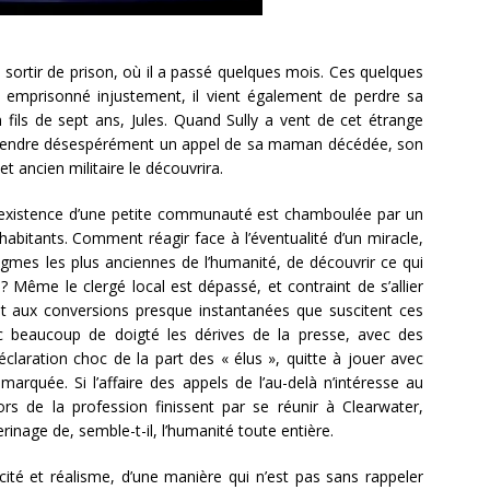
 sortir de prison, où il a passé quelques mois. Ces quelques
 : emprisonné injustement, il vient également de perdre sa
fils de sept ans, Jules. Quand Sully a vent de cet étrange
attendre désespérément un appel de sa maman décédée, son
cet ancien militaire le découvrira.
existence d’une petite communauté est chamboulée par un
bitants. Comment réagir face à l’éventualité d’un miracle,
igmes les plus anciennes de l’humanité, de découvrir ce qui
? Même le clergé local est dépassé, et contraint de s’allier
 et aux conversions presque instantanées que suscitent ces
 beaucoup de doigté les dérives de la presse, avec des
éclaration choc de la part des « élus », quitte à jouer avec
marquée. Si l’affaire des appels de l’au-delà n’intéresse au
ors de la profession finissent par se réunir à Clearwater,
inage de, semble-t-il, l’humanité toute entière.
té et réalisme, d’une manière qui n’est pas sans rappeler