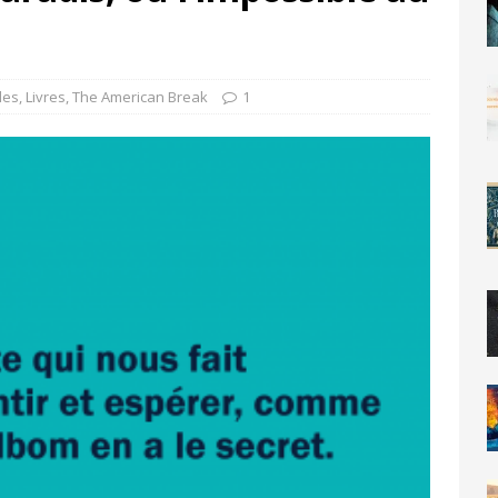
cles
,
Livres
,
The American Break
1