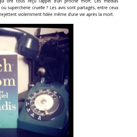
s qui ont tous reçu l’appel d’un proche mort. Les médias
n, ou supercherie cruelle ? Les avis sont partagés, entre ceux
i rejettent violemment l’idée même d’une vie après la mort.