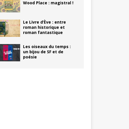
Wood Place : magistral !
Le Livre d’Ève : entre
roman historique et
roman fantastique
Les oiseaux du temps :
un bijou de SF et de
poésie