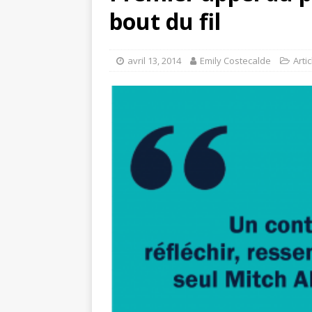
bout du fil
avril 13, 2014
Emily Costecalde
Arti