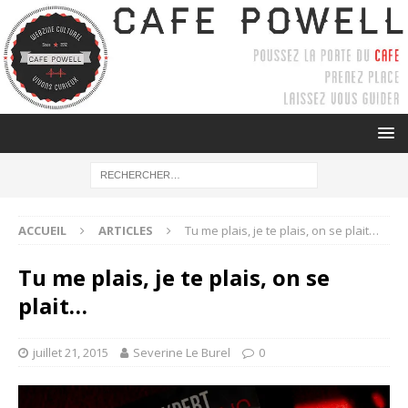
ACCUEIL
ARTICLES
Tu me plais, je te plais, on se plait…
Tu me plais, je te plais, on se
plait…
juillet 21, 2015
Severine Le Burel
0