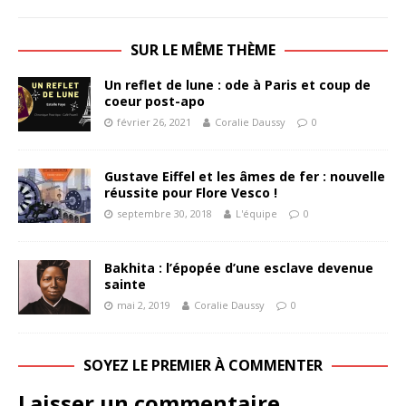
SUR LE MÊME THÈME
Un reflet de lune : ode à Paris et coup de
coeur post-apo
février 26, 2021
Coralie Daussy
0
Gustave Eiffel et les âmes de fer : nouvelle
réussite pour Flore Vesco !
septembre 30, 2018
L'équipe
0
Bakhita : l’épopée d’une esclave devenue
sainte
mai 2, 2019
Coralie Daussy
0
SOYEZ LE PREMIER À COMMENTER
Laisser un commentaire