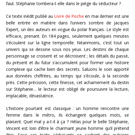
faut. Stéphanie tombera-t-elle dans le piège du séducteur ?
Ce texte inédit publié au
Livre de Poche
en mai dernier est une
belle entrée en matière dans l’univers sombre de Jacques
Expert, un des auteurs en vogue du polar français. Le style est
efficace, prenant. En 184 pages, seulement quelques minutes
s’écoulent sur la ligne temporelle. Néanmoins, c’est tout un
univers qui se dessine sous nos yeux. Les destins de chaque
personnage se croisent et se décroisent ; les détails du passé,
du présent et du futur s’accumulent pour former une histoire
complexe qui cache bien des secrets. Saluons le soin apporté
aux données chiffrées, au temps qui s’écoule, à la seconde
près. Cette précision, cette finesse, cet acharnement du destin
sur Stéphanie… le lecteur est obligé de poursuivre la lecture,
implacable, dévastatrice.
L’histoire pourtant est classique : un homme rencontre une
femme dans le métro, ils échangent quelques mots, se
plaisent. Quel mal y a-t-il à ça ? Hélas pour le belle Stéphanie,
Vincent est loin d’être le charmant jeune homme qu’il prétend
être. Sous ses traits séduisants se cachent des pulsions