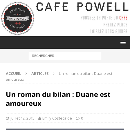
ACCUEIL
ARTICLES
Un roman du bilan : Duane est
amoureux
Un roman du bilan : Duane est
amoureux
juillet 12, 2015
Emily Costecalde
0