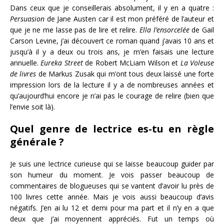
Dans ceux que je conseillerais absolument, il y en a quatre :
Persuasion
de Jane Austen car il est mon préféré de l’auteur et
que je ne me lasse pas de lire et relire.
Ella l’ensorcelée
de Gail
Carson Levine, j’ai découvert ce roman quand j’avais 10 ans et
jusqu’à il y a deux ou trois ans, je m’en faisais une lecture
annuelle.
Eureka Street
de Robert McLiam Wilson et
La Voleuse
de livres
de Markus Zusak qui m’ont tous deux laissé une forte
impression lors de la lecture il y a de nombreuses années et
qu’aujourd’hui encore je n’ai pas le courage de relire (bien que
l’envie soit là).
Quel genre de lectrice es-tu en règle
générale ?
Je suis une lectrice curieuse qui se laisse beaucoup guider par
son humeur du moment. Je vois passer beaucoup de
commentaires de blogueuses qui se vantent d’avoir lu près de
100 livres cette année. Mais je vois aussi beaucoup d’avis
négatifs. J’en ai lu 12 et demi pour ma part et il n’y en a que
deux que j’ai moyennent appréciés. Fut un temps où