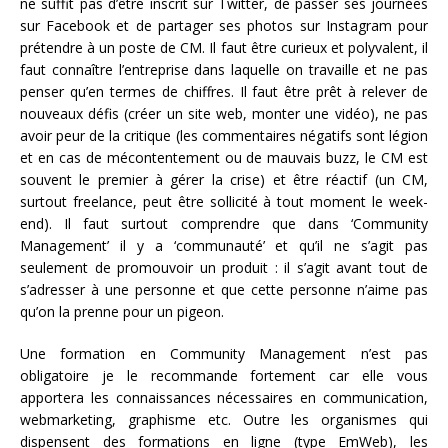
ne suffit pas d’être inscrit sur Twitter, de passer ses journées
sur Facebook et de partager ses photos sur Instagram pour
prétendre à un poste de CM. Il faut être curieux et polyvalent, il
faut connaître l’entreprise dans laquelle on travaille et ne pas
penser qu’en termes de chiffres. Il faut être prêt à relever de
nouveaux défis (créer un site web, monter une vidéo), ne pas
avoir peur de la critique (les commentaires négatifs sont légion
et en cas de mécontentement ou de mauvais buzz, le CM est
souvent le premier à gérer la crise) et être réactif (un CM,
surtout freelance, peut être sollicité à tout moment le week-
end). Il faut surtout comprendre que dans ‘Community
Management’ il y a ‘communauté’ et qu’il ne s’agit pas
seulement de promouvoir un produit : il s’agit avant tout de
s’adresser à une personne et que cette personne n’aime pas
qu’on la prenne pour un pigeon.
Une formation en Community Management n’est pas
obligatoire je le recommande fortement car elle vous
apportera les connaissances nécessaires en communication,
webmarketing, graphisme etc. Outre les organismes qui
dispensent des formations en ligne (type EmWeb), les