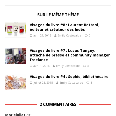
SUR LE MÊME THÈME
Visages du livre #8 : Laurent Bettoni,
éditeur et créateur des Indés
avril 29, 2016
Emily Costecalde
0
Visages du livre #7 : Lucas Tanguy,
attaché de presse et community manager
freelance
avril 1, 2016
Emily Costecalde
3
Visages du livre #4 : Sophie, bibliothécaire
juillet 26, 2015
Emily Costecalde
3
2 COMMENTAIRES
Mariejuliet
dit :