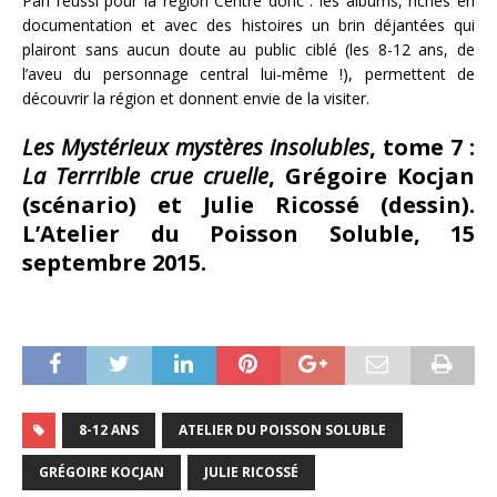
Pari réussi pour la région Centre donc : les albums, riches en
documentation et avec des histoires un brin déjantées qui
plairont sans aucun doute au public ciblé (les 8-12 ans, de
l’aveu du personnage central lui-même !), permettent de
découvrir la région et donnent envie de la visiter.
Les Mystérieux mystères insolubles
, tome 7 :
La Terrrible crue cruelle
, Grégoire Kocjan
(scénario) et Julie Ricossé (dessin).
L’Atelier du Poisson Soluble, 15
septembre 2015.
8-12 ANS
ATELIER DU POISSON SOLUBLE
GRÉGOIRE KOCJAN
JULIE RICOSSÉ