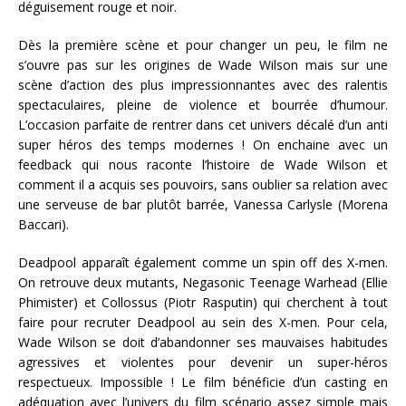
déguisement rouge et noir.
Dès la première scène et pour changer un peu, le film ne
s’ouvre pas sur les origines de Wade Wilson mais sur une
scène d’action des plus impressionnantes avec des ralentis
spectaculaires, pleine de violence et bourrée d’humour.
L’occasion parfaite de rentrer dans cet univers décalé d’un anti
super héros des temps modernes ! On enchaine avec un
feedback qui nous raconte l’histoire de Wade Wilson et
comment il a acquis ses pouvoirs, sans oublier sa relation avec
une serveuse de bar plutôt barrée, Vanessa Carlysle (Morena
Baccari).
Deadpool apparaît également comme un spin off des X-men.
On retrouve deux mutants, Negasonic Teenage Warhead (Ellie
Phimister) et Collossus (Piotr Rasputin) qui cherchent à tout
faire pour recruter Deadpool au sein des X-men. Pour cela,
Wade Wilson se doit d’abandonner ses mauvaises habitudes
agressives et violentes pour devenir un super-héros
respectueux. Impossible ! Le film bénéficie d’un casting en
adéquation avec l’univers du film scénario assez simple mais