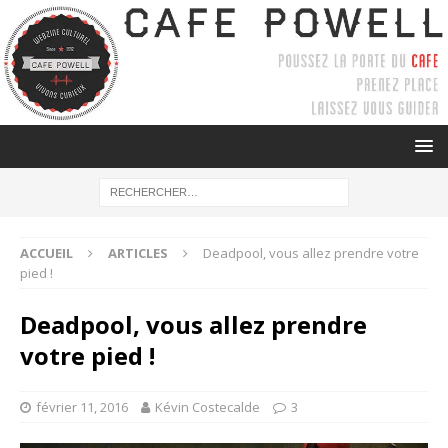
ACCUEIL
ARTICLES
Deadpool, vous allez prendre votre
pied !
Deadpool, vous allez prendre
votre pied !
février 11, 2016
Kévin Costecalde
3