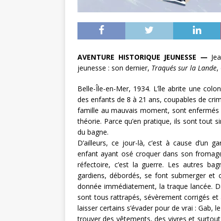
AVENTURE HISTORIQUE JEUNESSE —
Je
jeunesse : son dernier,
Traqués sur la Lande
,
Belle-Île-en-Mer, 1934. L’île abrite une colo
des enfants de 8 à 21 ans, coupables de crim
famille au mauvais moment, sont enfermés p
théorie. Parce qu’en pratique, ils sont tout 
du bagne.
D’ailleurs, ce jour-là, c’est à cause d’un
enfant ayant osé croquer dans son fromage 
réfectoire, c’est la guerre. Les autres ba
gardiens, débordés, se font submerger et c
donnée immédiatement, la traque lancée. Dan
sont tous rattrapés, sévèrement corrigés et 
laisser certains s’évader pour de vrai : Gab, 
trouver des vêtements, des vivres et surtout