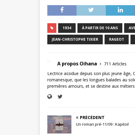
1934
À PARTIR DE 10 ANS
AV
JEAN-CHRISTOPHE TIXIER
RAGEOT
A propos Oihana
711 Articles
Lectrice assidue depuis son plus jeune âge, 
romanesque, que les longues balades au soleil
premières amours, et se destine aux métiers 
PRÉCÉDENT
Un roman pré-11/09 : Kapitoil