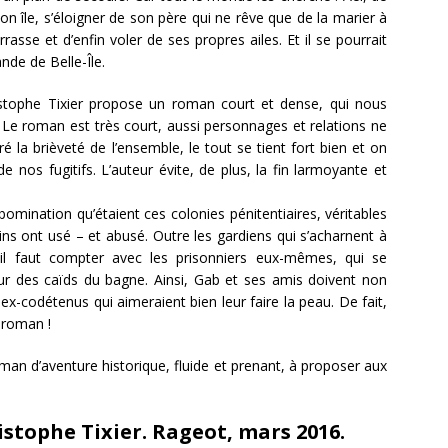
on île, s’éloigner de son père qui ne rêve que de la marier à
asse et d’enfin voler de ses propres ailes. Et il se pourrait
nde de Belle-Île.
hristophe Tixier propose un roman court et dense, qui nous
Le roman est très court, aussi personnages et relations ne
é la brièveté de l’ensemble, le tout se tient fort bien et on
os fugitifs. L’auteur évite, de plus, la fin larmoyante et
’abomination qu’étaient ces colonies pénitentiaires, véritables
ns ont usé – et abusé. Outre les gardiens qui s’acharnent à
 il faut compter avec les prisonniers eux-mêmes, qui se
ur des caïds du bagne. Ainsi, Gab et ses amis doivent non
 ex-codétenus qui aimeraient bien leur faire la peau. De fait,
 roman !
an d’aventure historique, fluide et prenant, à proposer aux
istophe Tixier. Rageot, mars 2016.