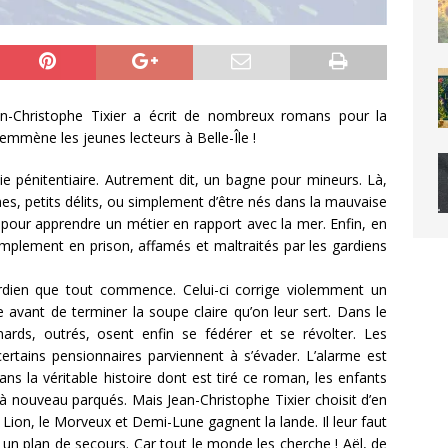
an-Christophe Tixier a écrit de nombreux romans pour la
 emmène les jeunes lecteurs à Belle-Île !
nie pénitentiaire. Autrement dit, un bagne pour mineurs. Là,
es, petits délits, ou simplement d’être nés dans la mauvaise
our apprendre un métier en rapport avec la mer. Enfin, en
simplement en prison, affamés et maltraités par les gardiens
 gardien que tout commence. Celui-ci corrige violemment un
avant de terminer la soupe claire qu’on leur sert. Dans le
gnards, outrés, osent enfin se fédérer et se révolter. Les
ertains pensionnaires parviennent à s’évader. L’alarme est
s la véritable histoire dont est tiré ce roman, les enfants
à nouveau parqués. Mais Jean-Christophe Tixier choisit d’en
le Lion, le Morveux et Demi-Lune gagnent la lande. Il leur faut
 un plan de secours. Car tout le monde les cherche ! Aël, de