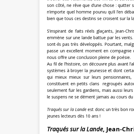
son côté, ne rêve que d’une chose : quitter s
n’importe quel homme pourvu qu’il l’en débarr
bien que tous ces destins se croisent sur la la
S’inspirant de faits réels glaçants, Jean-C
emmène sur une lande battue par les vents. 
sont-ils pas très développés. Pourtant, malgr
passe un excellent moment en compagnie de n
nous offre une conclusion pleine de poésie.
Au fil de l’histoire, on découvre plus avant l
systèmes à broyer la jeunesse et dont certai
qui mieux mieux sur leurs pensionnaires,
constituent en petits clans regroupés auto
seulement fuir les gardiens, mais aussi leurs
le suspens ne se dément jamais au cours du
Traqués sur la Lande
est donc un très bon rom
jeunes lecteurs dès 10 ans !
Traqués sur la Lande
, Jean-Chr