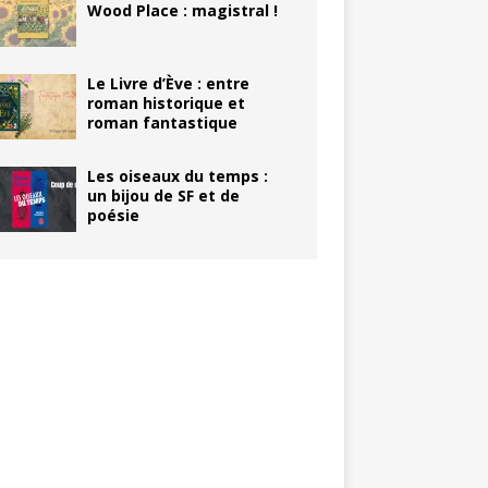
Wood Place : magistral !
Le Livre d’Ève : entre
roman historique et
roman fantastique
Les oiseaux du temps :
un bijou de SF et de
poésie