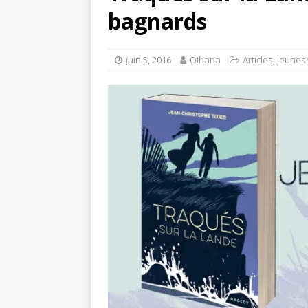
bagnards
juin 5, 2016
Oihana
Articles
,
Jeunes