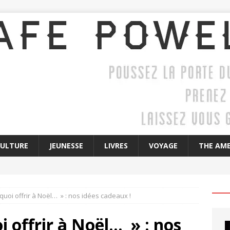
CULTURE
JEUNESSE
LIVRES
VOYAGE
THE AME
 quoi offrir à Noël… » : nos idées cadeaux !
oi offrir à Noël… » : nos