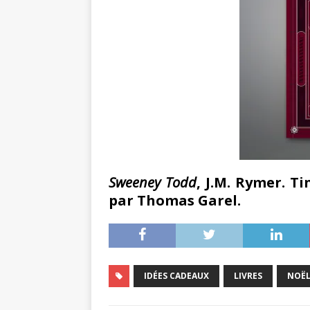
Sweeney Todd
, J.M. Rymer. Ti
par Thomas Garel.
IDÉES CADEAUX
LIVRES
NOË