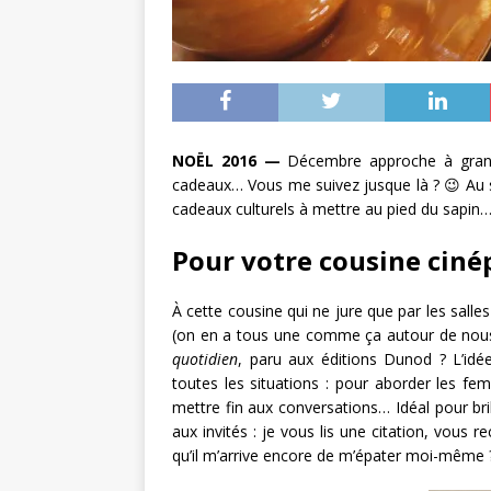
NOËL 2016 —
Décembre approche à grands 
cadeaux… Vous me suivez jusque là ? 😉 Au s
cadeaux culturels à mettre au pied du sapin… 
Pour votre cousine cinép
À cette cousine qui ne jure que par les salle
(on en a tous une comme ça autour de nous)
quotidien
, paru aux éditions Dunod ? L’idé
toutes les situations : pour aborder les f
mettre fin aux conversations… Idéal pour bri
aux invités : je vous lis une citation, vous 
qu’il m’arrive encore de m’épater moi-même ?