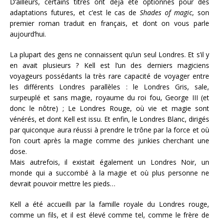
D’ailleurs, certains titres ont déjà été optionnés pour des
adaptations futures, et c’est le cas de
Shades of magic
, son
premier roman traduit en français, et dont on vous parle
aujourd’hui.
La plupart des gens ne connaissent qu’un seul Londres. Et s’il y
en avait plusieurs ? Kell est l’un des derniers magiciens
voyageurs possédants la très rare capacité de voyager entre
les différents Londres parallèles : le Londres Gris, sale,
surpeuplé et sans magie, royaume du roi fou, George III (et
donc le nôtre) ; Le Londres Rouge, où vie et magie sont
vénérés, et dont Kell est issu. Et enfin, le Londres Blanc, dirigés
par quiconque aura réussi à prendre le trône par la force et où
l’on court après la magie comme des junkies cherchant une
dose.
Mais autrefois, il existait également un Londres Noir, un
monde qui a succombé à la magie et où plus personne ne
devrait pouvoir mettre les pieds…
Kell a été accueilli par la famille royale du Londres rouge,
comme un fils, et il est élevé comme tel, comme le frère de