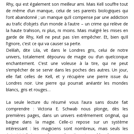
Rhy, qui est également son meilleur ami. Mais Kell souffre tout
de même d’un manque, celui de ses parents biologiques qui
l’ont abandonné ; un manque qu’il compense par une addiction
au trafic d’objets d’un monde à l’autre – un crime qui relève de
la haute trahison, ni plus, ni moins. Mais malgré les mises en
garde de Rhy, Kell ne peut pas s’en empêcher. Et, bien qu’il
l’ignore, c’est ce qui va causer sa perte.
Delilah, dite Lila, vit dans le Londres gris, celui de notre
univers, totalement dépourvu de magie ou d’un quelconque
enchantement. C’est une voleuse à la tire, qui ne peut
s’empêcher de se servir dans les poches des autres. Un jour,
elle fait celles de Kell, et y récupère une pierre issue du
Londres noir. Une pierre qui pourrait anéantir les mondes
blancs, gris et rouges…
La seule lecture du résumé vous l’aura sans doute fait
comprendre : Victoria E. Schwab nous plonge, dès les
premières pages, dans un univers extrêmement original, qui
baigne dans la magie. Celle-ci repose sur un système
intéressant : les magiciens sont nombreux, mais seuls les