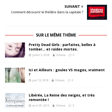
SUIVANT
Comment découvrir le théâtre dans la capitale ?
SUR LE MÊME THÈME
Pretty Dead Girls : parfaites, belles à
tomber… et raides mortes.
juillet 5, 2018
Oihana
0
Ici et Ailleurs : goules VS mages, vraiment
?
juin 13, 2018
Oihana
0
Libérée, La Reine des neiges, et très
remontée !
avril 29, 2015
Oihana
3