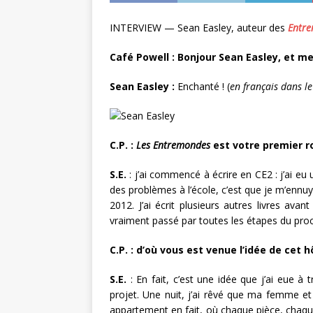
INTERVIEW — Sean Easley, auteur des
Entr
Café Powell : Bonjour Sean Easley, et me
Sean Easley :
Enchanté ! (
en français dans le
C.P. :
Les Entremondes
est votre premier r
S.E.
: j’ai commencé à écrire en CE2 : j’ai eu 
des problèmes à l’école, c’est que je m’ennuya
2012. J’ai écrit plusieurs autres livres avan
vraiment passé par toutes les étapes du proc
C.P.
: d’où vous est venue l’idée de cet 
S.E.
: En fait, c’est une idée que j’ai eue à 
projet. Une nuit, j’ai rêvé que ma femme e
appartement en fait, où chaque pièce, chaque