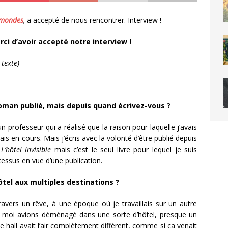
emondes
,
a accepté de nous rencontrer. Interview !
rci d’avoir accepté notre interview !
 texte)
oman publié, mais depuis quand écrivez-vous ?
un professeur qui a réalisé que la raison pour laquelle j’avais
is en cours. Mais j’écris avec la volonté d’être publié depuis
t
L’hôtel invisible
mais c’est le seul livre pour lequel je suis
essus en vue d’une publication.
hôtel aux multiples destinations ?
travers un rêve, à une époque où je travaillais sur un autre
t moi avions déménagé dans une sorte d’hôtel, presque un
 hall avait l’air complètement différent, comme si ça venait