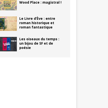
Wood Place : magistral !
Le Livre d’Ève : entre
roman historique et
roman fantastique
Les oiseaux du temps :
un bijou de SF et de
poésie