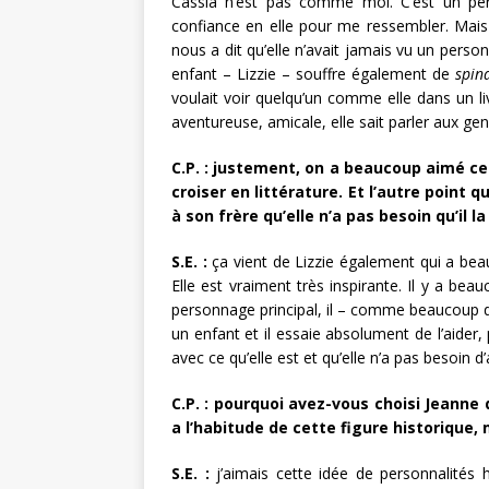
Cassia n’est pas comme moi. C’est un pe
confiance en elle pour me ressembler. Mais C
nous a dit qu’elle n’avait jamais vu un perso
enfant – Lizzie – souffre également de
spina
voulait voir quelqu’un comme elle dans un li
aventureuse, amicale, elle sait parler aux g
C.P. :
justement, on a beaucoup aimé ce 
croiser en littérature. Et l’autre point 
à son frère qu’elle n’a pas besoin qu’il 
S.E. :
ça vient de Lizzie également qui a bea
Elle est vraiment très inspirante. Il y a bea
personnage principal, il – comme beaucoup d’
un enfant et il essaie absolument de l’aider, 
avec ce qu’elle est et qu’elle n’a pas besoin d’
C.P. :
pourquoi avez-vous choisi Jeanne 
a l’habitude de cette figure historique, 
S.E. :
j’aimais cette idée de personnalités hi