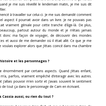
uand je me suis réveillé le lendemain matin, je me suis dit
iler.
mencé à travailler sur celui-ci. Je me suis demandé comment
 aspect il pourrait avoir dans un livre. Je ne pouvais pas
était vraiment géniale pour cette tranche d’âge-là. De plus,
 beaucoup, partout autour du monde et je n’étais jamais
ient donc ma façon de voyager, de découvrir des mondes
nces et aussi de me demander où il était allé. Ce que je me
je voulais explorer alors que j’étais coincé dans ma chambre
l’histoire et les personnages ?
e énormément par certains aspects. Quand j’étais enfant,
 m’a, parfois, vraiment empêché d’interagir avec les autres.
j’allais pouvoir m’en sortir et j’avais souvent le sentiment
up de tout ça dans le personnage de Cam en écrivant.
s Cassia aussi, ou rien du tout ?