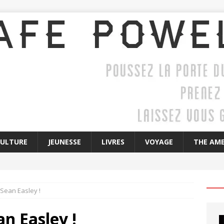
CULTURE
JEUNESSE
LIVRES
VOYAGE
THE AME
Sean Easley !
n Easley !