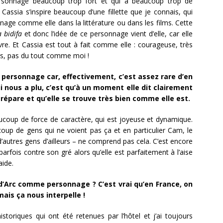
rsonnage beaucoup trop fort et qui a beaucoup trop de
assia s’inspire beaucoup d’une fillette que je connais, qui
nnage comme elle dans la littérature ou dans les films. Cette
 bidifa
et donc l’idée de ce personnage vient d’elle, car elle
vre. Et Cassia est tout à fait comme elle : courageuse, très
ens, pas du tout comme moi !
personnage car, effectivement, c’est assez rare d’en
qui nous a plu, c’est qu’à un moment elle dit clairement
la répare et qu’elle se trouve très bien comme elle est.
ucoup de force de caractère, qui est joyeuse et dynamique.
ucoup de gens qui ne voient pas ça et en particulier Cam, le
autres gens d’ailleurs – ne comprend pas cela. C’est encore
parfois contre son gré alors qu’elle est parfaitement à l’aise
aide.
d’Arc comme personnage ? C’est vrai qu’en France, on
mais ça nous interpelle !
storiques qui ont été retenues par l’hôtel et j’ai toujours