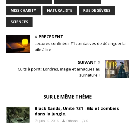
MISS CHARITY
NATURALISTE
RUE DE SÈVRES
SCIENCES
PRÉCÉDENT
Lectures confinées #1 : tentatives de dézinguer la
pile à lire
SUIVANT
Cuits à point : Londres, magie et arnaques au
surnaturel !
SUR LE MÊME THÈME
Black Sands, Unité 731 : GIs et zombies
dans la jungle.
juin 10, 2016
Oihana
0