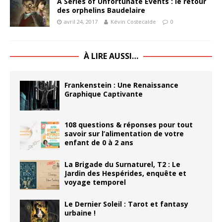
A Series of Unfortunate Events : le retour
des orphelins Baudelaire
avril 24, 2017
Kévin Costecalde
0
À LIRE AUSSI…
Frankenstein : Une Renaissance
Graphique Captivante
108 questions & réponses pour tout
savoir sur l’alimentation de votre
enfant de 0 à 2 ans
La Brigade du Surnaturel, T2 : Le
Jardin des Hespérides, enquête et
voyage temporel
Le Dernier Soleil : Tarot et fantasy
urbaine !