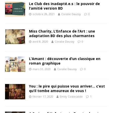
Le Club des inadapté.e.s : le pouvoir de
l’amitié version BD
octobre 28, 2021
Coralie Daussy
0
Miss Charity, L’Enfance de l’Art : une
adaptation BD des plus charmantes
avril 8, 2020
Coralie Daussy
0
L’Amant : découverte d’un classique en
roman graphique
mars 31, 2020
Coralie Daussy
0
You : le pire qui puisse vous arriver… c’est
qu’il tombe amoureux de vous !
février 17, 2020
Emily Costecalde
1