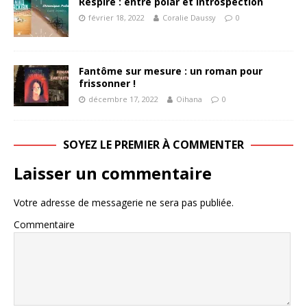
Respire : entre polar et introspection
février 18, 2022
Coralie Daussy
0
Fantôme sur mesure : un roman pour
frissonner !
décembre 17, 2022
Oihana
0
SOYEZ LE PREMIER À COMMENTER
Laisser un commentaire
Votre adresse de messagerie ne sera pas publiée.
Commentaire