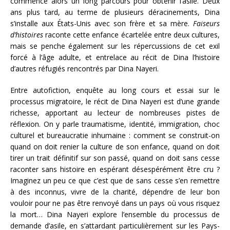
commence alors un long parcours pour obtenir l’asile. Deux
ans plus tard, au terme de plusieurs déracinements, Dina
s’installe aux États-Unis avec son frère et sa mère.
Faiseurs
d’histoires
raconte cette enfance écartelée entre deux cultures,
mais se penche également sur les répercussions de cet exil
forcé à l’âge adulte, et entrelace au récit de Dina l’histoire
d’autres réfugiés rencontrés par Dina Nayeri.
Entre autofiction, enquête au long cours et essai sur le
processus migratoire, le récit de Dina Nayeri est d’une grande
richesse, apportant au lecteur de nombreuses pistes de
réflexion. On y parle traumatisme, identité, immigration, choc
culturel et bureaucratie inhumaine : comment se construit-on
quand on doit renier la culture de son enfance, quand on doit
tirer un trait définitif sur son passé, quand on doit sans cesse
raconter sans histoire en espérant désespérément être cru ?
Imaginez un peu ce que c’est que de sans cesse s’en remettre
à des inconnus, vivre de la charité, dépendre de leur bon
vouloir pour ne pas être renvoyé dans un pays où vous risquez
la mort… Dina Nayeri explore l’ensemble du processus de
demande d’asile, en s’attardant particulièrement sur les Pays-