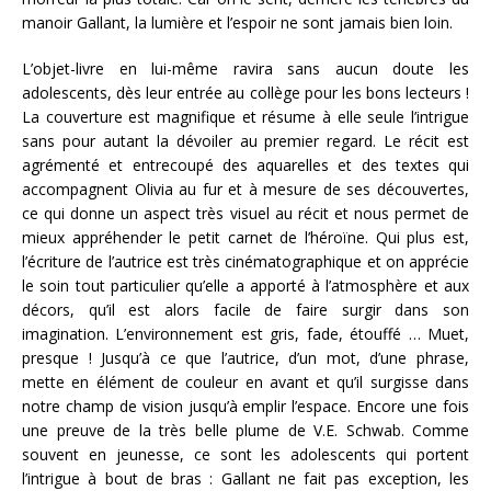
manoir Gallant, la lumière et l’espoir ne sont jamais bien loin.
L’objet-livre en lui-même ravira sans aucun doute les
adolescents, dès leur entrée au collège pour les bons lecteurs !
La couverture est magnifique et résume à elle seule l’intrigue
sans pour autant la dévoiler au premier regard. Le récit est
agrémenté et entrecoupé des aquarelles et des textes qui
accompagnent Olivia au fur et à mesure de ses découvertes,
ce qui donne un aspect très visuel au récit et nous permet de
mieux appréhender le petit carnet de l’héroïne. Qui plus est,
l’écriture de l’autrice est très cinématographique et on apprécie
le soin tout particulier qu’elle a apporté à l’atmosphère et aux
décors, qu’il est alors facile de faire surgir dans son
imagination. L’environnement est gris, fade, étouffé … Muet,
presque ! Jusqu’à ce que l’autrice, d’un mot, d’une phrase,
mette en élément de couleur en avant et qu’il surgisse dans
notre champ de vision jusqu’à emplir l’espace. Encore une fois
une preuve de la très belle plume de V.E. Schwab. Comme
souvent en jeunesse, ce sont les adolescents qui portent
l’intrigue à bout de bras : Gallant ne fait pas exception, les