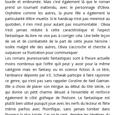
lourde et embrumée. Mais c’est également là que le roman
prend un tournant inattendu, avec le personnage d’Olivia.
Orpheline comme les autres, la jeune fille a également la
particularité d’être muette. Si le handicap n’est pas minimisé au
quotidien, il n’en n’est pour autant pas insurmontable : Olivia
n’est jamais réduite à cette caractéristique et l’aspect
fantastique du livre ne vise pas à corriger cela. Une belle leçon
de vie et de combativité de la part de cette jeune héroïne :
isolée malgré elle des autres, Olivia s’accroche et cherche à
surpasser sa frustration pour communiquer.
Les romans jeunesse/ado fantastiques sont à l’heure actuelle
moins nombreux que l’offre qu’il peut y avoir pour la même
catégorie mais en fantasy ou en science fiction. À ce titre,
l’ambiance dépeinte par V.E. Schwab participe à faire rayonner
ce genre, qui n’est pas sans rappeler
Coraline
de Neil Gaiman.
Elle a choisi de placer son intrigue au début du XXe siècle, ce
qui donne un petit charme désuet à l’ensemble et renforce
également le côté gothique de l’histoire. Le fantastique est
plutôt bien utilisé puisqu’il joue avec les nerfs du lecteur et flirte
même parfois avec l’horrifique, sans jamais tomber dans
l’horreur la plus totale. Car on le sent, derrière les ténèbres du