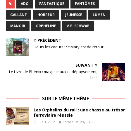
ADO
FANTASTIQUE
FANTÔMES
GALLANT
HORREUR
JEUNESSE
LUMEN
MANOIR
ORPHELINE
V.E. SCHWAB
PRÉCÉDENT
Hauts les coeurs ! St Mary est de retour…
SUIVANT
Le Livre de Phénix : magie, maux et dépaysement,
bis !
SUR LE MÊME THÈME
Les Orphelins du rail : une chasse au trésor
ferroviaire réussie
juin 1, 2022
Coralie Daussy
0