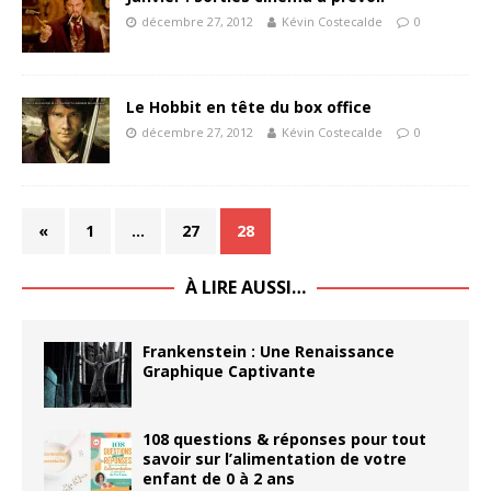
décembre 27, 2012
Kévin Costecalde
0
Le Hobbit en tête du box office
décembre 27, 2012
Kévin Costecalde
0
«
1
…
27
28
À LIRE AUSSI…
Frankenstein : Une Renaissance
Graphique Captivante
108 questions & réponses pour tout
savoir sur l’alimentation de votre
enfant de 0 à 2 ans