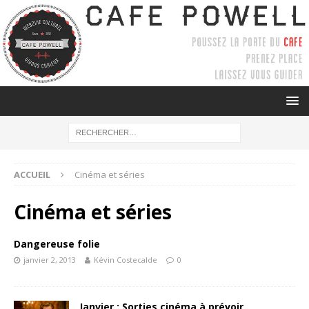
ACCUEIL
Cinéma et séries
Cinéma et séries
Dangereuse folie
janvier 2, 2013
Kévin Costecalde
0
Janvier : Sorties cinéma à prévoir