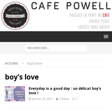
ACCUEIL
boy’s love
boy’s love
Everyday is a good day : un délicat boy’s
love !
janvier 23, 2021
Oihana
1