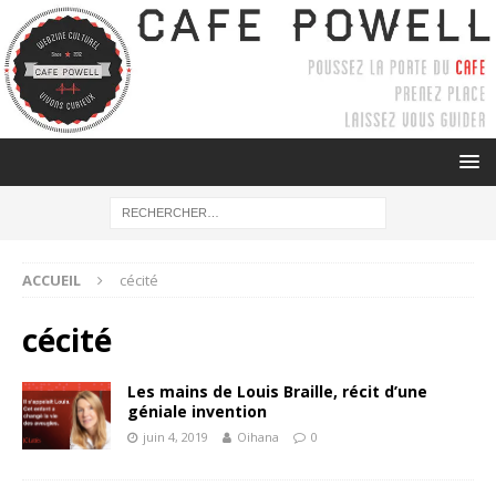
ACCUEIL
cécité
cécité
Les mains de Louis Braille, récit d’une
géniale invention
juin 4, 2019
Oihana
0