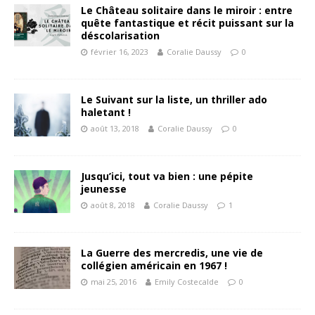
Le Château solitaire dans le miroir : entre
quête fantastique et récit puissant sur la
déscolarisation
février 16, 2023
Coralie Daussy
0
Le Suivant sur la liste, un thriller ado
haletant !
août 13, 2018
Coralie Daussy
0
Jusqu’ici, tout va bien : une pépite
jeunesse
août 8, 2018
Coralie Daussy
1
La Guerre des mercredis, une vie de
collégien américain en 1967 !
mai 25, 2016
Emily Costecalde
0