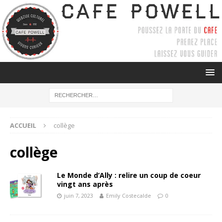
ACCUEIL
collège
collège
Le Monde d’Ally : relire un coup de coeur
vingt ans après
juin 7, 2023
Emily Costecalde
0