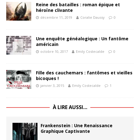
Reine des batailles : roman épique et
héroïne clivante
décembre 11, 2019
Coralie Daussy
0
Une enquête généalogique : Un fantôme
américain
octobre 10, 2017
Emily Costecalde
0
Fille des cauchemars : fantômes et vieilles
bicoques !
janvier 3, 2015
Emily Costecalde
1
À LIRE AUSSI…
Frankenstein : Une Renaissance
Graphique Captivante