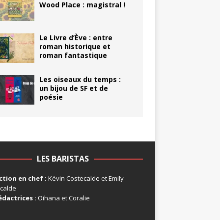
Wood Place : magistral !
Le Livre d’Ève : entre
roman historique et
roman fantastique
Les oiseaux du temps :
un bijou de SF et de
poésie
LES BARISTAS
tion en chef :
Kévin Costecalde et Emily
calde
édactrices :
Oihana et Coralie