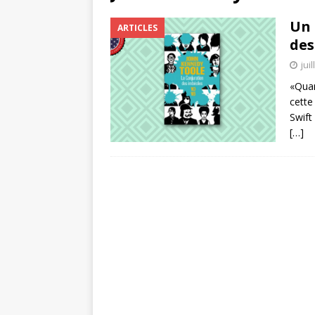
Un 
ARTICLES
des
jui
«Quan
cette
Swift
[…]