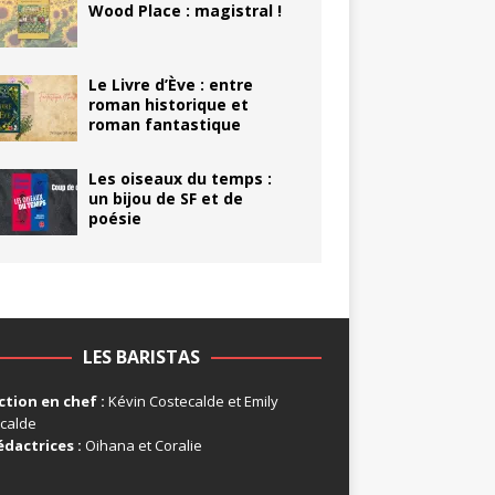
Wood Place : magistral !
Le Livre d’Ève : entre
roman historique et
roman fantastique
Les oiseaux du temps :
un bijou de SF et de
poésie
LES BARISTAS
tion en chef :
Kévin Costecalde et Emily
calde
édactrices :
Oihana et Coralie