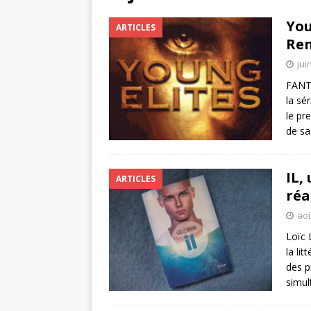
You
ARTICLES
Ren
jui
FANTA
la sé
le pr
de sa
IL,
ARTICLES
réa
aoû
Loïc 
la li
des p
simu