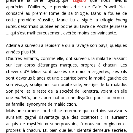
présenté la série dystopique
Legend
que nous avions
appréciée. D’ailleurs, le premier article de Café Powell était
consacré au premier tome de sa trilogie. Dans la foulée de
cette première réussite, Marie Lu a signé la trilogie
Young
Elites
, désormais publiée en poche au Livre de Poche Jeunesse
… qui s’est malheureusement avérée moins convaincante.
Adelina a survécu à l’épidémie qui a ravagé son pays, quelques
années plus tôt.
D’autres enfants, comme elle, ont survécu, la maladie laissant
sur leur corps d’étranges marques, propres à chacun. Les
cheveux d’Adelina sont passés de noirs à argentés, ses cils
sont devenus blancs et une cicatrice barre la moitié gauche de
son visage, soulignant son orbite vide, vestige de la maladie.
Son père, et le reste de la société de Kenettra, voient en elle
une
malfetto
, une abomination, une disgrâce pour son nom et
sa famille, synonyme de malédiction.
Mais une rumeur court : il se murmure que certains survivants
auraient gagné davantage que des cicatrices ; ils auraient
acquis de mystérieux superpouvoirs, à nouveau originaux et
propres à chacun. Et, bien que leur identité demeure secrète,