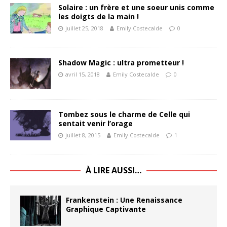
Solaire : un frère et une soeur unis comme
les doigts de la main !
juillet 25, 2018
Emily Costecalde
0
Shadow Magic : ultra prometteur !
avril 15, 2018
Emily Costecalde
0
Tombez sous le charme de Celle qui
sentait venir l’orage
juillet 8, 2015
Emily Costecalde
1
À LIRE AUSSI…
Frankenstein : Une Renaissance
Graphique Captivante