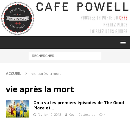
ACCUEIL
vie après la mort
vie après la mort
On a vu les premiers épisodes de The Good
Place et…
février 10, 2018
Kévin Costecalde
4