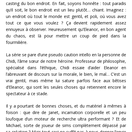
casting du bon endroit. En fait, soyons honnête : tout paradis
qu’il soit, le bon endroit est un lieu plutôt… chiant. Imaginez :
un endroit où tout le monde est gentil, et poli, où vous avez
tout ce que vous voulez ? Ça devient rapidement assez
ennuyeux à observer. Heureusement qu’Eleanor, en bon agent
du chaos, est là pour mettre un coup de pied dans la
fourmilière.
La série se pare d’une pseudo caution intello en la personne de
Chidi, l’âme sœur de notre héroïne. Professeur de philosophie,
spécialisé dans l’éthique, Chidi essaie d’aider Eleanor en
l’abreuvant de discours sur la morale, le bien, le mal… C’est un
vrai gentil, mais même lui sature parfois face aux bêtises
d’Eleanor, qui sont les seules choses qui retiennent encore le
spectateur à ce stade.
Il y a pourtant de bonnes choses, et du matériel à mêmes à
foison : que dire de Janet, incarnation corporelle et un peu
loufoque d’un moteur de recherche ultra performant ? Et de
Michael, sorte de joueur de sims complètement dépassé par
sa création ? Mais tout ceci ne suffit pas à nous donner l’envie